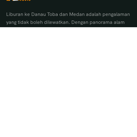
Liburan ke Danau Toba dan Medan adalah pengalaman
yang tidak boleh dilewatkan. Dengan panorama alam
menakjubkan, budaya Batak yang unik, serta pelayanan
terbaik dari Aulia Tour Medan, Anda akan
mendapatkan perjalanan yang aman, nyaman, dan
penuh kenangan indah.
Pilihan Tour Danau Toba
Tour Danau Toba 1 Hari
Tour Danau Toba 2 Hari
Tour Danau Toba 3 Hari
Tour Danau Toba 4 Hari