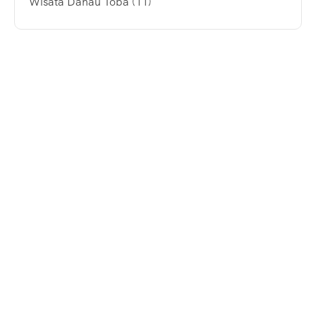
Wisata Danau Toba
(11)