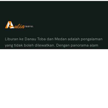
Liburan ke Danau Toba dan Medan adalah pengalaman
yang tidak boleh dilewatkan. Dengan panorama alam
menakjubkan, budaya Batak yang unik, serta pelayanan
terbaik dari Aulia Tour Medan, Anda akan
mendapatkan perjalanan yang aman, nyaman, dan
penuh kenangan indah.
Pilihan Tour Danau Toba