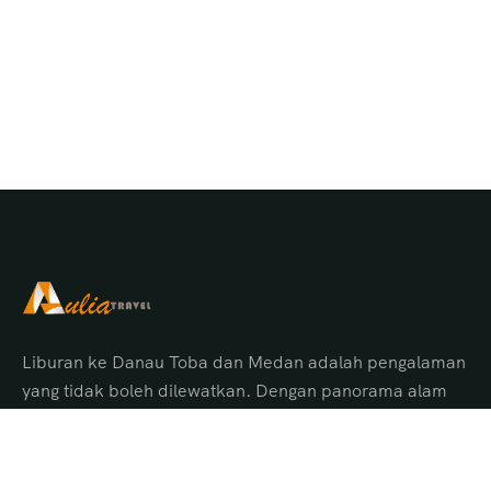
Liburan ke Danau Toba dan Medan adalah pengalaman
yang tidak boleh dilewatkan. Dengan panorama alam
menakjubkan, budaya Batak yang unik, serta pelayanan
terbaik dari Aulia Tour Medan, Anda akan
mendapatkan perjalanan yang aman, nyaman, dan