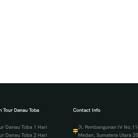
an Tour Danau Toba
Contact Info
ur Danau Toba 1 Hari
Jl. Pembangunan IV No.11
ur Danau Toba 2 Hari
Medan, Sumatera Utara 2