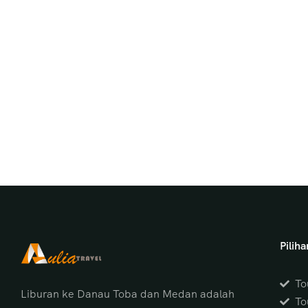
Pilih
To
Liburan ke Danau Toba dan Medan adalah
To