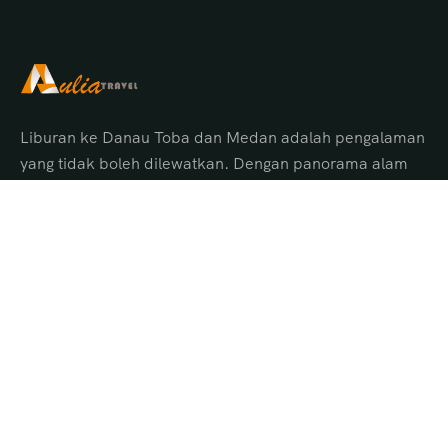
Liburan ke Danau Toba dan Medan adalah pengalaman
yang tidak boleh dilewatkan. Dengan panorama alam
menakjubkan, budaya Batak yang unik, serta pelayanan
terbaik dari Aulia Tour Medan, Anda akan
mendapatkan perjalanan yang aman, nyaman, dan
penuh kenangan indah.
Pilihan Tour Danau Toba