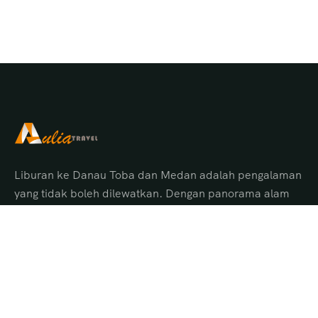
Liburan ke Danau Toba dan Medan adalah pengalaman
yang tidak boleh dilewatkan. Dengan panorama alam
menakjubkan, budaya Batak yang unik, serta pelayanan
terbaik dari Aulia Tour Medan, Anda akan
mendapatkan perjalanan yang aman, nyaman, dan
penuh kenangan indah.