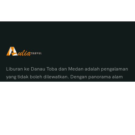
Liburan ke Danau Toba dan Medan adalah pengalaman
yang tidak boleh dilewatkan. Dengan panorama alam
menakjubkan, budaya Batak yang unik, serta pelayanan
terbaik dari Aulia Tour Medan, Anda akan
mendapatkan perjalanan yang aman, nyaman, dan
penuh kenangan indah.