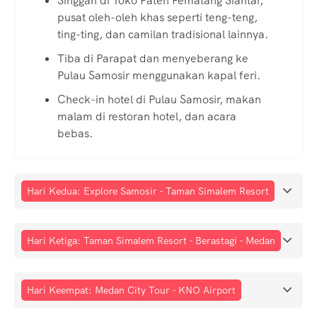
Singgah di Toko Paten Pematang Siantar,
pusat oleh-oleh khas seperti teng-teng,
ting-ting, dan camilan tradisional lainnya.
Tiba di Parapat dan menyeberang ke
Pulau Samosir menggunakan kapal feri.
Check-in hotel di Pulau Samosir, makan
malam di restoran hotel, dan acara
bebas.
Hari Kedua: Explore Samosir - Taman Simalem Resort
Hari Ketiga: Taman Simalem Resort - Berastagi - Medan
Hari Keempat: Medan City Tour - KNO Airport