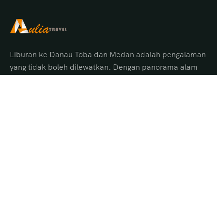
Liburan ke Danau Toba dan Medan adalah pengalaman
yang tidak boleh dilewatkan. Dengan panorama alam
menakjubkan, budaya Batak yang unik, serta pelayanan
terbaik dari Aulia Tour Medan, Anda akan
mendapatkan perjalanan yang aman, nyaman, dan
penuh kenangan indah.
Pilihan Tour Danau Toba
Tour Danau Toba 1 Hari