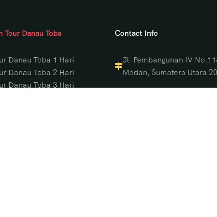
an Tour Danau Toba
Contact Info
ur Danau Toba 1 Hari
Jl. Pembangunan IV No.11
ur Danau Toba 2 Hari
Medan, Sumatera Utara 2
ur Danau Toba 3 Hari
061-42401288
ur Danau Toba 4 Hari
ur Danau Toba 5 Hari
+62 813-7563-7600
ur Danau Toba 6 Hari
infotripmedan@gmail.c
ur Danau Toba 7 Hari