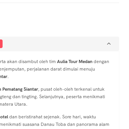
erta akan disambut oleh tim
Aulia Tour Medan
dengan
penjemputan, perjalanan darat dimulai menuju
ntar
.
n Pematang Siantar
, pusat oleh-oleh terkenal untuk
teng dan tingting. Selanjutnya, peserta menikmati
atera Utara.
otel
dan beristirahat sejenak. Sore hari, waktu
 menikmati suasana Danau Toba dan panorama alam