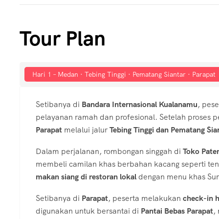
Tour Plan
Hari 1 – Medan · Tebing Tinggi · Pematang Siantar · Parapat
Setibanya di
Bandara Internasional Kualanamu
, pes
pelayanan ramah dan profesional. Setelah proses 
Parapat
melalui jalur
Tebing Tinggi dan Pematang Sia
Dalam perjalanan, rombongan singgah di
Toko Pate
membeli camilan khas berbahan kacang seperti teng
makan siang di restoran lokal
dengan menu khas Sum
Setibanya di
Parapat
, peserta melakukan
check-in h
digunakan untuk bersantai di
Pantai Bebas Parapat
,