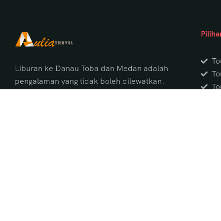
Pilih
To
Liburan ke Danau Toba dan Medan adalah
To
pengalaman yang tidak boleh dilewatkan.
To
Dengan panorama alam menakjubkan,
To
budaya Batak yang unik, serta pelayanan
To
terbaik dari Aulia Tour Medan, Anda akan
To
mendapatkan perjalanan yang aman,
To
nyaman, dan penuh kenangan indah.