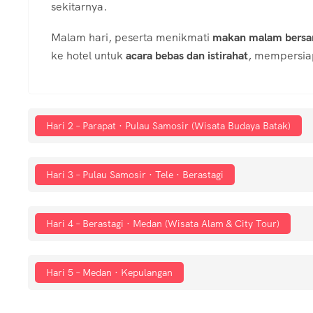
sekitarnya.
Malam hari, peserta menikmati
makan malam bersam
ke hotel untuk
acara bebas dan istirahat
, mempersiap
Hari 2 – Parapat · Pulau Samosir (Wisata Budaya Batak)
Hari 3 – Pulau Samosir · Tele · Berastagi
Hari 4 – Berastagi · Medan (Wisata Alam & City Tour)
Hari 5 – Medan · Kepulangan