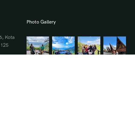
Photo Gallery
6, Kota
0125
om